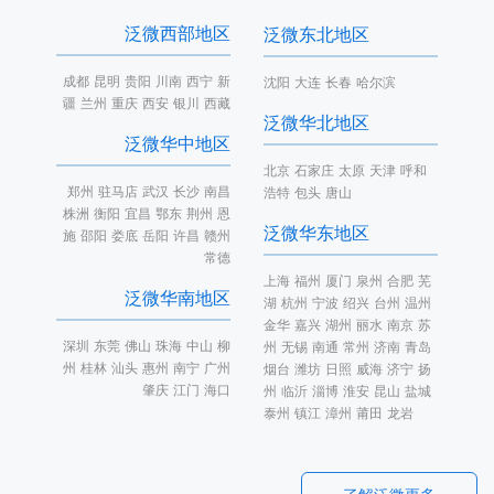
泛微西部地区
泛微东北地区
成都
昆明
贵阳
川南
西宁
新
沈阳
大连
长春
哈尔滨
疆
兰州
重庆
西安
银川
西藏
泛微华北地区
泛微华中地区
北京
石家庄
太原
天津
呼和
郑州
驻马店
武汉
长沙
南昌
浩特
包头
唐山
株洲
衡阳
宜昌
鄂东
荆州
恩
泛微华东地区
施
邵阳
娄底
岳阳
许昌
赣州
常德
上海
福州
厦门
泉州
合肥
芜
泛微华南地区
湖
杭州
宁波
绍兴
台州
温州
金华
嘉兴
湖州
丽水
南京
苏
深圳
东莞
佛山
珠海
中山
柳
州
无锡
南通
常州
济南
青岛
州
桂林
汕头
惠州
南宁
广州
烟台
潍坊
日照
威海
济宁
扬
肇庆
江门
海口
州
临沂
淄博
淮安
昆山
盐城
泰州
镇江
漳州
莆田
龙岩