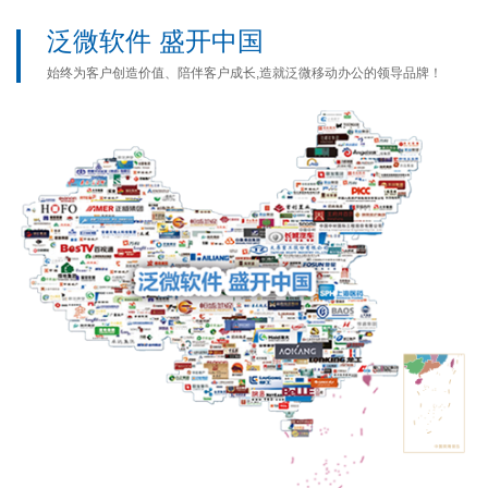
泛微软件 盛开中国
始终为客户创造价值、陪伴客户成长,造就泛微移动办公的领导品牌！
400-861-8118
sales@weaver.com.cn
产品主页
客户案例
关于我们
解决方案
合同验签
泛微官网
Copyright © 2001-2019 Weaver Network All Rights Reserved. 沪ICP备05040488
号沪公网安备 31011202007222号