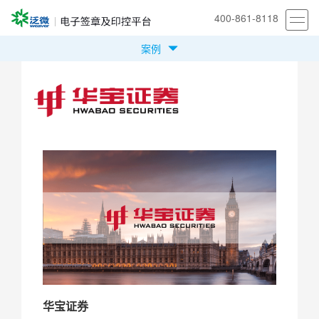
400-861-8118
案例
首页
产品
方案
案例
安全合规
我们
立即体验
华宝证券