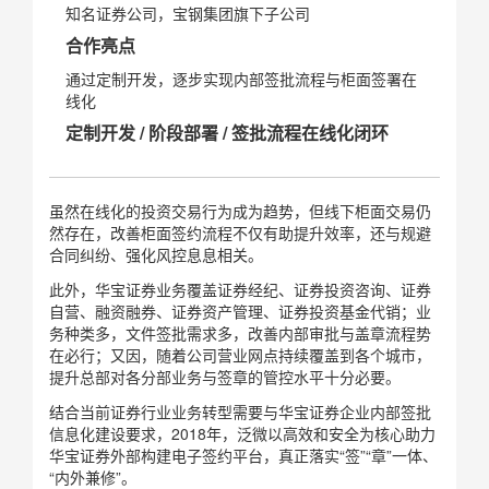
知名证券公司，宝钢集团旗下子公司
合作亮点
通过定制开发，逐步实现内部签批流程与柜面签署在
线化
定制开发 / 阶段部署 / 签批流程在线化闭环
虽然在线化的投资交易行为成为趋势，但线下柜面交易仍
然存在，改善柜面签约流程不仅有助提升效率，还与规避
合同纠纷、强化风控息息相关。
此外，华宝证券业务覆盖证券经纪、证券投资咨询、证券
自营、融资融券、证券资产管理、证券投资基金代销；业
务种类多，文件签批需求多，改善内部审批与盖章流程势
在必行；又因，随着公司营业网点持续覆盖到各个城市，
提升总部对各分部业务与签章的管控水平十分必要。
结合当前证券行业业务转型需要与华宝证券企业内部签批
信息化建设要求，2018年，泛微以高效和安全为核心助力
华宝证券外部构建电子签约平台，真正落实“签”“章”一体、
“内外兼修”。