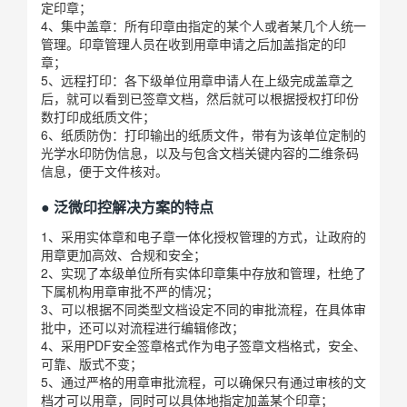
定印章；
4、集中盖章：所有印章由指定的某个人或者某几个人统一
管理。印章管理人员在收到用章申请之后加盖指定的印
章；
5、远程打印：各下级单位用章申请人在上级完成盖章之
后，就可以看到已签章文档，然后就可以根据授权打印份
数打印成纸质文件；
6、纸质防伪：打印输出的纸质文件，带有为该单位定制的
光学水印防伪信息，以及与包含文档关键内容的二维条码
信息，便于文件核对。
● 泛微印控解决方案的特点
1、采用实体章和电子章一体化授权管理的方式，让政府的
用章更加高效、合规和安全；
2、实现了本级单位所有实体印章集中存放和管理，杜绝了
下属机构用章审批不严的情况；
3、可以根据不同类型文档设定不同的审批流程，在具体审
批中，还可以对流程进行编辑修改；
4、采用PDF安全签章格式作为电子签章文档格式，安全、
可靠、版式不变；
5、通过严格的用章审批流程，可以确保只有通过审核的文
档才可以用章，同时可以具体地指定加盖某个印章；