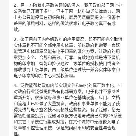
2、另一方随着电子政务建设的深入，我国政府部门网上办
公系统已开通了多年，但由于网上材料缺乏法律效力，网
上办公只能停留在初级阶段，最后仍然需要提交一份签字
盖章的纸质材料，这样的做法很难让电子政务真正有成
效。
3、鉴于目前国内各级政府的应用情况，即不可能完全取消
实体章也不可能全部使用实体章，所以政府也需要一套既
能管理实体印章又能有电子印章的融合方案，让政府的用
章更加安全、合规和高效。可靠、有效地方式是将下属机
构的印章加上智能印控仪通过上级单位的授权使用或者全
部收缴到上级单位，由上级单位通过统一兼容实体印章和
电子印章的印控中心来授权管理。
4、泛微能帮助政府内部实现文件和审批的真正数字化，针
对政府行业泛微提供私有化部署方案，电子化并不意味着
重新开始，很多政府和事业单位在基础设施、应用、文档
和流程上已经做了大量投资。政府和事业单位不能为了获
得先进的电子签名技术而牺牲这些投资。有了泛微，您无
需牺牲这些投资。泛微可以很方便地与政府已有的OA系统
和其它IT系统进行集成对接，在文件流转中无缝嵌入电子
签章和印控管理系统，保证您组织用印的安全性与合规
性。