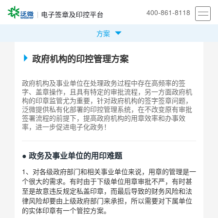
400-861-8118
方案
首页
产品
政府机构的印控管理方案
方案
政府机构及事业单位在处理政务过程中存在高频率的签
案例
字、盖章操作，且具有特定的审批流程，另一方面政府机
构的印章监管尤为重要，针对政府机构的签字签章问题，
安全合规
泛微提供私有化部署的印控管理系统，在不改变原有审批
签署流程的前提下，提高政府机构的用章效率和办事效
我们
率，进一步促进电子化政务！
立即体验
● 政务及事业单位的用印难题
1、对各级政府部门和相关事业单位来说，用章的管理是一
个很大的需求。有时由于下级单位用章审批不严，有时甚
至是故意违反规定私盖印章，而最后导致的财务风险和法
律风险却要由上级政府部门来承担，所以需要对下属单位
的实体印章有一个管控方案。